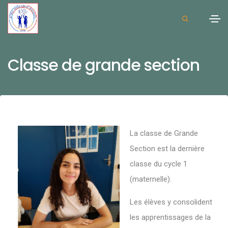
Classe de grande section
La classe de Grande
Section est la dernière
classe du cycle 1
(maternelle).
Les élèves y consolident
les apprentissages de la